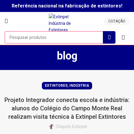
Referência nacional na fabricação de extintores!
Clique aqui para falar com um vendedor!
COTAÇÃO
blog
,
EXTINTORES
INDÚSTRIA
Projeto Integrador conecta escola e indústria:
alunos do Colégio do Campo Monte Real
realizam visita técnica à Extinpel Extintores
Chiquito Extinpel