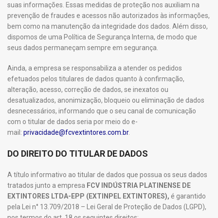
suas informações. Essas medidas de proteção nos auxiliam na
prevenção de fraudes e acessos não autorizados às informações,
bem como na manutenção da integridade dos dados. Além disso,
dispomos de uma Política de Segurança Interna, de modo que
seus dados permaneçam sempre em segurança.
Ainda, a empresa se responsabiliza a atender os pedidos
efetuados pelos titulares de dados quanto à confirmação,
alteração, acesso, correção de dados, se inexatos ou
desatualizados, anonimização, bloqueio ou eliminação de dados
desnecessários, informando que o seu canal de comunicação
com o titular de dados seria por meio do e-
mail:
privacidade@fcvextintores.com.br
.
DO DIREITO DO TITULAR DE DADOS
A título informativo ao titular de dados que possua os seus dados
tratados junto a empresa
FCV INDÚSTRIA PLATINENSE DE
EXTINTORES LTDA-EPP (EXTINPEL EXTINTORES),
é garantido
pela Lei n° 13.709/2018 – Lei Geral de Proteção de Dados (LGPD),
nos termos do art. 18 os seguintes direitos: