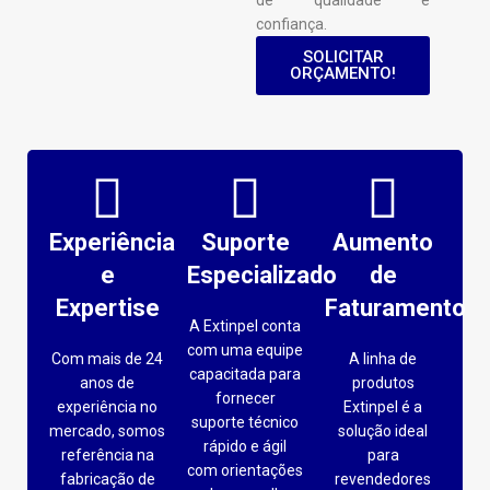
confiança.
SOLICITAR
ORÇAMENTO!
Experiência
Suporte
Aumento
e
Especializado
de
Expertise
Faturamento
A Extinpel conta
com uma equipe
Com mais de 24
A linha de
capacitada para
anos de
produtos
fornecer
experiência no
Extinpel é a
suporte técnico
mercado, somos
solução ideal
rápido e ágil
referência na
para
com orientações
fabricação de
revendedores