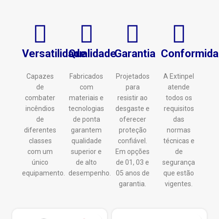
Versatilidade
Qualidade
Garantia
Conformida
Capazes
Fabricados
Projetados
A Extinpel
de
com
para
atende
combater
materiais e
resistir ao
todos os
incêndios
tecnologias
desgaste e
requisitos
de
de ponta
oferecer
das
diferentes
garantem
proteção
normas
classes
qualidade
confiável.
técnicas e
com um
superior e
Em opções
de
único
de alto
de 01, 03 e
segurança
equipamento.
desempenho.
05 anos de
que estão
garantia.
vigentes.