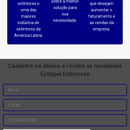
sobre a melhor
extintores e
que desejam
solução para
uma das
aumentar o
sua
maiores
faturamento e
necessidade.
indústria de
as vendas da
extintores da
empresa.
América Latina.
Cadastre-se abaixo e receba as novidades
Extinpel Extintores