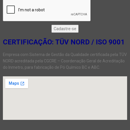
CERTIFICAÇÃO: TÜV NORD / ISO 9001
Empresa com Sistema de Gestão da Qualidade certificada pela TÜV
NORD acreditada pela CGCRE – Coordenação Geral de Acreditação
do Inmetro, para fabricação de Pó Químico BC e ABC.