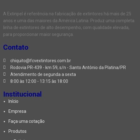
A Extinpel é referência na fabricação de extintores há mais de 25
anos e uma das maiores da América Latina. Produz uma completa
linha de extintores de alto desempenho, com qualidade elevada,
para proporcionar maior segurança.
Contato
chiquito@fcvextintores.com.br
Rodovia PR-439 - km 59, s/n - Santo Antônio da Platina/PR
Atendimento de segunda a sexta
8:00 às 12:00 - 13:15 às 18:00
Institucional
Início
Empresa
Faça uma cotação
Produtos