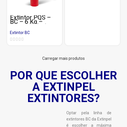
Extintor PQS –
BC – 6 Kg –
Garantia de 1 ano
Extintor BC
Carregar mais produtos
POR QUE ESCOLHER
A EXTINPEL
EXTINTORES?
Optar pela linha de
extintores BC da Extinpel
é escolher a máxima