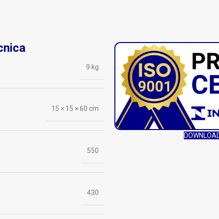
cnica
9 kg
15 × 15 × 60 cm
DOWNLOAD
550
430