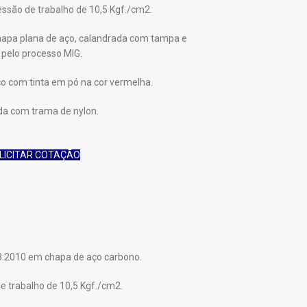
essão de trabalho de 10,5 Kgf./cm2.
 chapa plana de aço, calandrada com tampa e
 pelo processo MIG.
co com tinta em pó na cor vermelha.
da com trama de nylon.
.
LICITAR COTAÇÃO
08:2010 em chapa de aço carbono.
de trabalho de 10,5 Kgf./cm2.