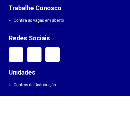
Trabalhe Conosco
Confira as vagas em aberto
Redes Sociais
Unidades
Centros de Distribuição
Este site usa cookies para melhorar sua experiência. Ao clicar
em "Aceitar" você concorda com o uso dos cookies, termos e
EXTINPEL.COM.BR | FCV Industria Platinense de Extintores LTDA
políticas do site.
– 09.411.441/0001-50
MAIS INFORMAÇÕES
ACEITAR