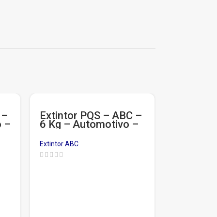
 –
Extintor PQS – ABC –
o –
6 Kg – Automotivo –
Garantia de 3 anos
Extintor ABC