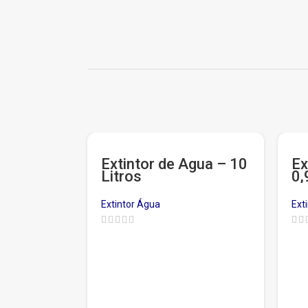
Extintor de Água – 10
Ex
Litros
0,
Un
de
Extintor Água
Ext