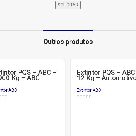
Outros produtos
tintor PQS – ABC –
Extintor PQS – ABC
900 Kg – ABC
12 Kg – Automotiv
iversal – Garantia
Garantia de 3 anos
 5 anos
intor ABC
Extintor ABC