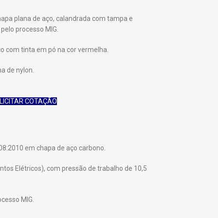
 chapa plana de aço, calandrada com tampa e
 pelo processo MIG.
co com tinta em pó na cor vermelha.
a de nylon.
.
LICITAR COTAÇÃO
808:2010 em chapa de aço carbono.
ntos Elétricos), com pressão de trabalho de 10,5
ocesso MIG.