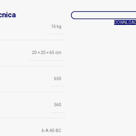
cnica
DOWNLOAD
16 kg
20 × 20 × 65 cm
650
560
6-A:40-BC