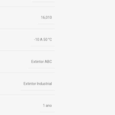
16,010
-10 A 50 °C
Extintor ABC
Extintor Industrial
1 ano