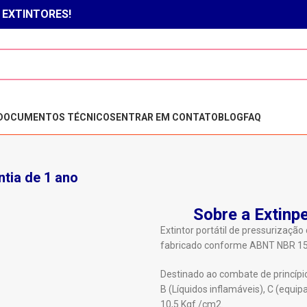
Clique aqui para falar com um vendedor!
 EXTINTORES!
DOCUMENTOS TÉCNICOS
ENTRAR EM CONTATO
BLOG
FAQ
ntia de 1 ano
Sobre a Extinpe
Extintor portátil de pressurizaçã
fabricado conforme ABNT NBR 15
Destinado ao combate de princípio
B (Líquidos inflamáveis), C (equi
10,5 Kgf./cm2.