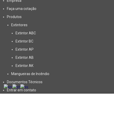
Empresa
Faça uma cotação
Produtos
Extintores
Extintor ABC
Extintor BC
Extintor AP
Extintor AB
Extintor AK
Mangueiras de Incêndio
Documentos Técnicos
Entrar em contato
Blog
Este site usa cookies para melhorar sua experiência. Ao clicar
em "Aceitar" você concorda com o uso dos cookies, termos e
FAQ
políticas do site.